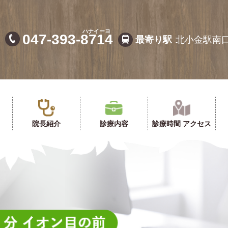
法人社団 梨葛会 北小金こじま耳鼻咽喉科
047-393-
8714
最寄り駅
北小金駅南
院長紹介
診療内容
診療時間 アクセス