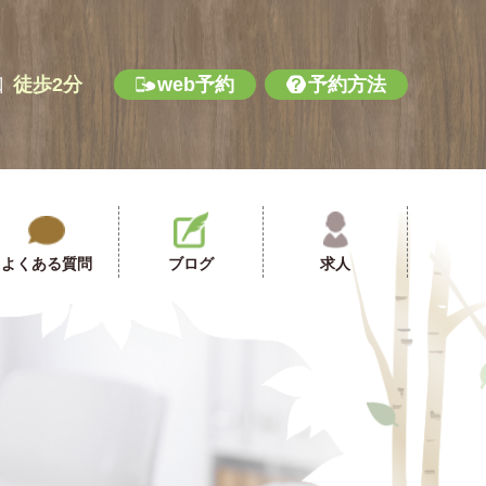
口
徒歩2分
web予約
予約方法
よくある質問
ブログ
求人