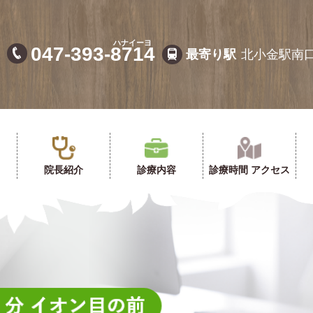
法人社団 梨葛会 北小金こじま耳鼻咽喉科
047-393-
8714
最寄り駅
北小金駅南
院長紹介
診療内容
診療時間 アクセス